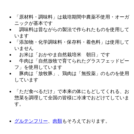
「原材料・調味料」は
栽培期間中農薬不使用・オーガ
ニック
が基本です
調味料は
昔ながらの製法で作られたもの
を使用して
います
「添加物・化学調味料・保存料・着色料」は
使用して
いません
お米は
「おかやま自然栽培米 朝日」
です
牛肉は「自然放牧で育てられた
グラスフェッドビー
フ
」を使用しています
豚肉は「放牧豚」、鶏肉は「無投薬」
のものを使用
しています
「
ただ食べるだけ
」で本来の体にもどしてくれる、お
惣菜を調理して全国の皆様に冷凍でおどけてしていま
す。
グルテンフリー
、
肉類
もそろえております。