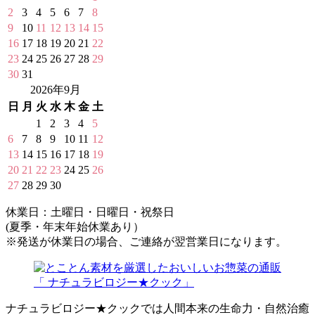
2
3
4
5
6
7
8
9
10
11
12
13
14
15
16
17
18
19
20
21
22
23
24
25
26
27
28
29
30
31
2026年9月
日
月
火
水
木
金
土
1
2
3
4
5
6
7
8
9
10
11
12
13
14
15
16
17
18
19
20
21
22
23
24
25
26
27
28
29
30
休業日：土曜日・日曜日・祝祭日
(夏季・年末年始休業あり）
※発送が休業日の場合、ご連絡が翌営業日になります。
ナチュラビロジー★クックでは人間本来の生命力・自然治癒