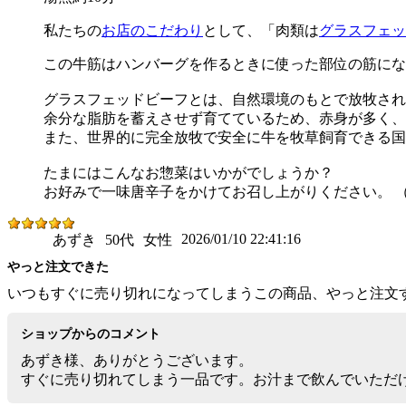
私たちの
お店のこだわり
として、「肉類は
グラスフェッ
この牛筋はハンバーグを作るときに使った部位の筋にな
グラスフェッドビーフとは、自然環境のもとで放牧され
余分な脂肪を蓄えさせず育てているため、赤身が多く、
また、世界的に完全放牧で安全に牛を牧草飼育できる国
たまにはこんなお惣菜はいかがでしょうか？
お好みで一味唐辛子をかけてお召し上がりください。 
2026/01/10 22:41:16
あずき
50代
女性
やっと注文できた
いつもすぐに売り切れになってしまうこの商品、やっと注文
ショップからのコメント
あずき様、ありがとうございます。
すぐに売り切れてしまう一品です。お汁まで飲んでいただけます。（20