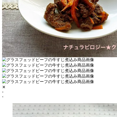
✕
›
‹