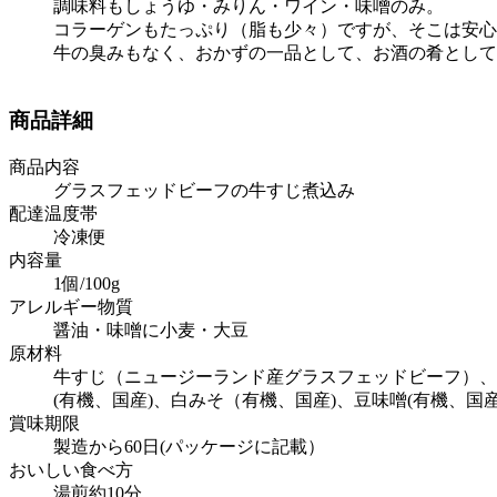
調味料もしょうゆ・みりん・ワイン・味噌のみ。
コラーゲンもたっぷり（脂も少々）ですが、そこは安心
牛の臭みもなく、おかずの一品として、お酒の肴として
商品詳細
商品内容
グラスフェッドビーフの牛すじ煮込み
配達温度帯
冷凍便
内容量
1個/100g
アレルギー物質
醤油・味噌に小麦・大豆
原材料
牛すじ（ニュージーランド産グラスフェッドビーフ）、
(有機、国産)、白みそ（有機、国産)、豆味噌(有機、国産
賞味期限
製造から60日(パッケージに記載）
おいしい食べ方
湯煎約10分