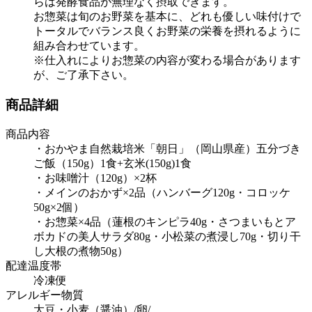
らは発酵食品が無理なく摂取できます。
お惣菜は旬のお野菜を基本に、どれも優しい味付けで
トータルでバランス良くお野菜の栄養を摂れるように
組み合わせています。
※仕入れによりお惣菜の内容が変わる場合があります
が、ご了承下さい。
商品詳細
商品内容
・おかやま自然栽培米「朝日」（岡山県産）五分づき
ご飯（150g）1食+玄米(150g)1食
・お味噌汁（120g）×2杯
・メインのおかず×2品（ハンバーグ120g・コロッケ
50g×2個）
・お惣菜×4品（蓮根のキンピラ40g・さつまいもとア
ボカドの美人サラダ80g・小松菜の煮浸し70g・切り干
し大根の煮物50g）
配達温度帯
冷凍便
アレルギー物質
大豆・小麦（醤油）/卵/