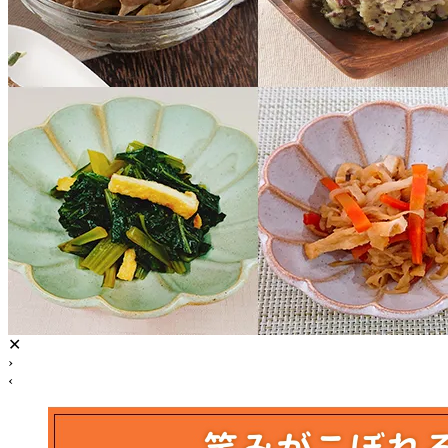
✕
›
‹