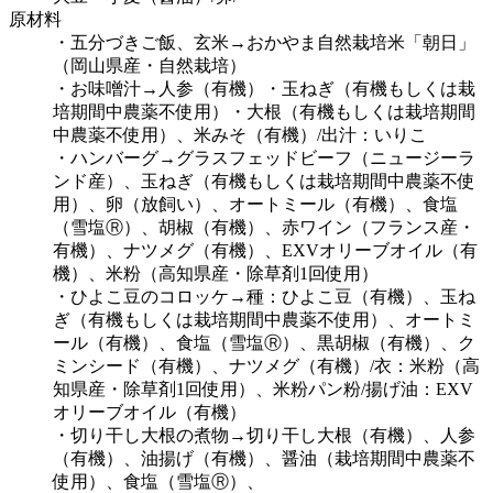
原材料
・五分づきご飯、玄米→おかやま自然栽培米「朝日」
（岡山県産・自然栽培）
・お味噌汁→人参（有機）・玉ねぎ（有機もしくは栽
培期間中農薬不使用）・大根（有機もしくは栽培期間
中農薬不使用）、米みそ（有機）/出汁：いりこ
・ハンバーグ→グラスフェッドビーフ（ニュージーラ
ンド産）、玉ねぎ（有機もしくは栽培期間中農薬不使
用）、卵（放飼い）、オートミール（有機）、食塩
（雪塩Ⓡ）、胡椒（有機）、赤ワイン（フランス産・
有機）、ナツメグ（有機）、EXVオリーブオイル（有
機）、米粉（高知県産・除草剤1回使用）
・ひよこ豆のコロッケ→種：ひよこ豆（有機）、玉ね
ぎ（有機もしくは栽培期間中農薬不使用）、オートミ
ール（有機）、食塩（雪塩Ⓡ）、黒胡椒（有機）、ク
ミンシード（有機）、ナツメグ（有機）/衣：米粉（高
知県産・除草剤1回使用）、米粉パン粉/揚げ油：EXV
オリーブオイル（有機）
・切り干し大根の煮物→切り干し大根（有機）、人参
（有機）、油揚げ（有機）、醤油（栽培期間中農薬不
使用）、食塩（雪塩Ⓡ）、