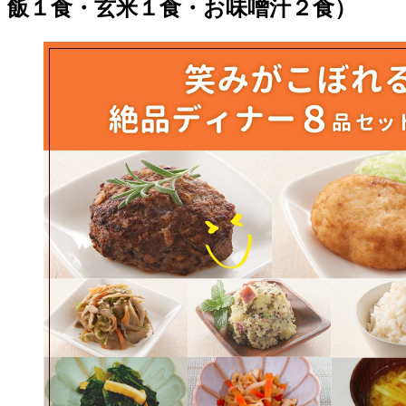
飯１食・玄米１食・お味噌汁２食）