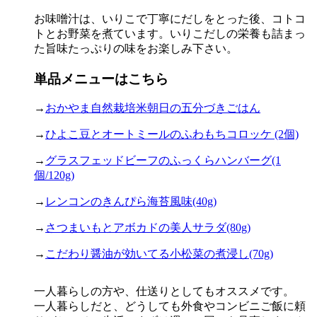
お味噌汁は、いりこで丁寧にだしをとった後、コトコ
トとお野菜を煮ています。いりこだしの栄養も詰まっ
た旨味たっぷりの味をお楽しみ下さい。
単品メニューはこちら
→
おかやま自然栽培米朝日の五分づきごはん
→
ひよこ豆とオートミールのふわもちコロッケ (2個)
→
グラスフェッドビーフのふっくらハンバーグ(1
個/120g)
→
レンコンのきんぴら海苔風味(40g)
→
さつまいもとアボカドの美人サラダ(80g)
→
こだわり醤油が効いてる小松菜の煮浸し(70g)
一人暮らしの方や、仕送りとしてもオススメです。
一人暮らしだと、どうしても外食やコンビニご飯に頼