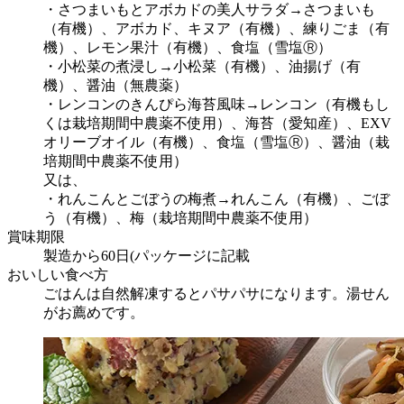
・さつまいもとアボカドの美人サラダ→さつまいも
（有機）、アボカド、キヌア（有機）、練りごま（有
機）、レモン果汁（有機）、食塩（雪塩Ⓡ）
・小松菜の煮浸し→小松菜（有機）、油揚げ（有
機）、醤油（無農薬）
・レンコンのきんぴら海苔風味→レンコン（有機もし
くは栽培期間中農薬不使用）、海苔（愛知産）、EXV
オリーブオイル（有機）、食塩（雪塩Ⓡ）、醤油（栽
培期間中農薬不使用）
又は、
・れんこんとごぼうの梅煮→れんこん（有機）、ごぼ
う（有機）、梅（栽培期間中農薬不使用）
賞味期限
製造から60日(パッケージに記載
おいしい食べ方
ごはんは自然解凍するとパサパサになります。湯せん
がお薦めです。