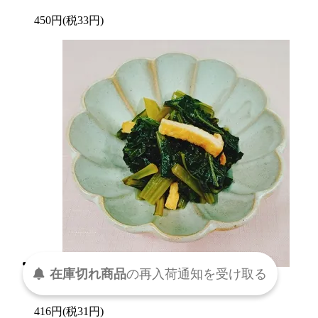
450円(税33円)
在庫切れ商品
の
再入荷
通知を
受け取る
こだわり醤油が効いてる小松菜の煮浸し
416円(税31円)