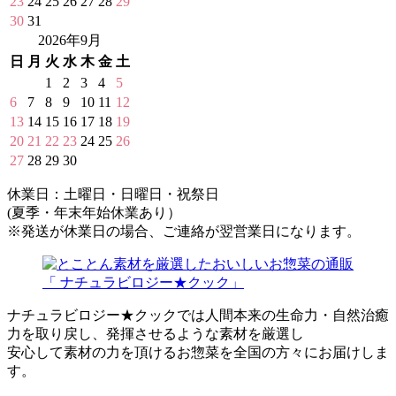
23
24
25
26
27
28
29
30
31
2026年9月
日
月
火
水
木
金
土
1
2
3
4
5
6
7
8
9
10
11
12
13
14
15
16
17
18
19
20
21
22
23
24
25
26
27
28
29
30
休業日：土曜日・日曜日・祝祭日
(夏季・年末年始休業あり）
※発送が休業日の場合、ご連絡が翌営業日になります。
ナチュラビロジー★クックでは人間本来の生命力・自然治癒
力を取り戻し、発揮させるような素材を厳選し
安心して素材の力を頂けるお惣菜を全国の方々にお届けしま
す。