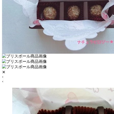
✕
›
‹