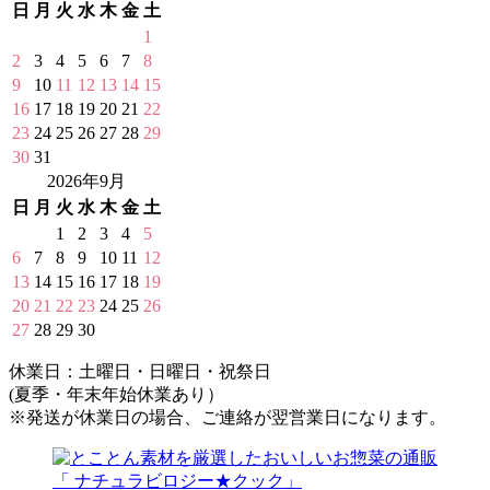
日
月
火
水
木
金
土
1
2
3
4
5
6
7
8
9
10
11
12
13
14
15
16
17
18
19
20
21
22
23
24
25
26
27
28
29
30
31
2026年9月
日
月
火
水
木
金
土
1
2
3
4
5
6
7
8
9
10
11
12
13
14
15
16
17
18
19
20
21
22
23
24
25
26
27
28
29
30
休業日：土曜日・日曜日・祝祭日
(夏季・年末年始休業あり）
※発送が休業日の場合、ご連絡が翌営業日になります。