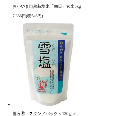
おかやま自然栽培米「朝日」玄米5kg
7,366円(税546円)
雪塩🄬 スタンドパック＜120ｇ＞