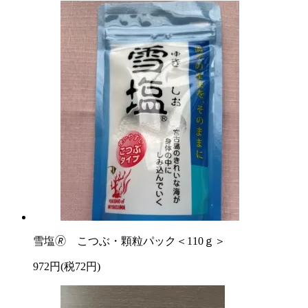
雪塩🄬 こつぶ・顆粒パック＜110ｇ＞
972円(税72円)