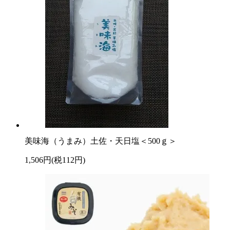
美味海（うまみ）土佐・天日塩＜500ｇ＞
1,506円(税112円)